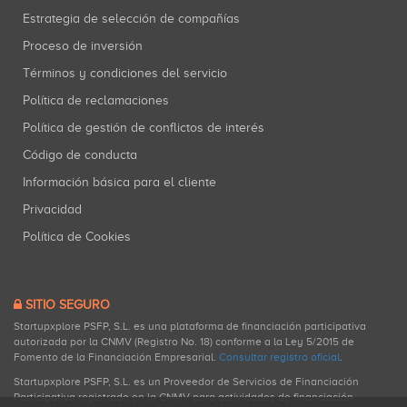
Estrategia de selección de compañías
Proceso de inversión
Términos y condiciones del servicio
Política de reclamaciones
Política de gestión de conflictos de interés
Código de conducta
Información básica para el cliente
Privacidad
Política de Cookies
SITIO SEGURO
Startupxplore PSFP, S.L. es una plataforma de financiación participativa
autorizada por la CNMV (Registro No. 18) conforme a la Ley 5/2015 de
Fomento de la Financiación Empresarial.
Consultar registro oficial
.
Startupxplore PSFP, S.L. es un Proveedor de Servicios de Financiación
Participativa registrado en la CNMV para actividades de financiación