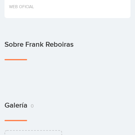
Invertir
WEB OFICIAL
Sobre Frank Reboiras
Galería
0