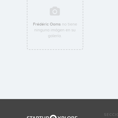
Frédéric Ooms
no tiene
ninguna imágen en su
galería.
SECCI