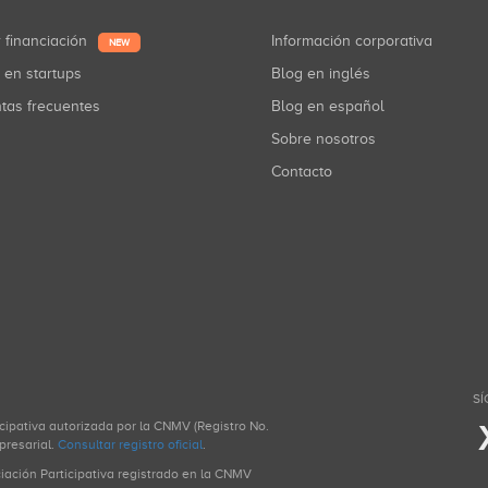
r financiación
Información corporativa
NEW
r en startups
Blog en inglés
ntas frecuentes
Blog en español
Sobre nosotros
Contacto
SÍ
icipativa autorizada por la CNMV (Registro No.
presarial.
Consultar registro oficial
.
ciación Participativa registrado en la CNMV