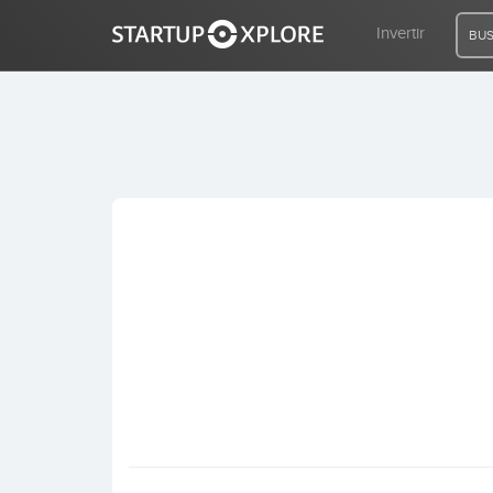
Invertir
BUS
BUSCO FINANCIACIÓN
REGISTRO
ACCESO
Inicio
Invertir