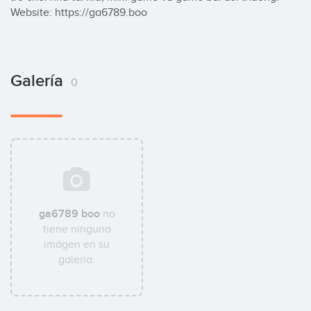
Website: https://ga6789.boo
Galería
0
ga6789 boo
no
tiene ninguna
imágen en su
galería.