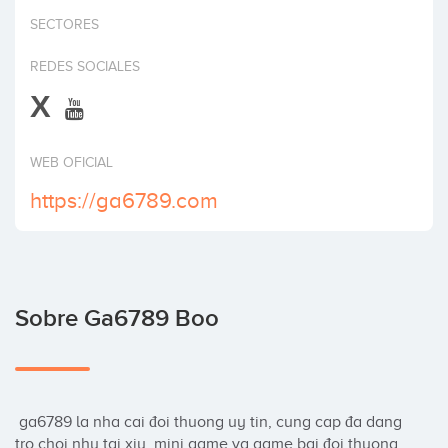
Invertir
SECTORES
REDES SOCIALES
X
WEB OFICIAL
https://ga6789.com
Sobre Ga6789 Boo
 ga6789 la nha cai đoi thuong uy tin, cung cap đa dang 
tro choi nhu tai xiu, mini game va game bai đoi thuong.  