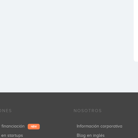
ONES
NOSOTROS
r financiación
Información corporativa
NEW
r en startups
Blog en inglés