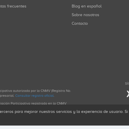
ntas frecuentes
Blog en español
Sobre nosotros
Contacto
SÍ
icipativa autorizada por la CNMV (Registro No.
presarial.
Consultar registro oficial
.
ciación Participativa registrado en la CNMV
erceros para mejorar nuestros servicios y la experiencia de usuario. S