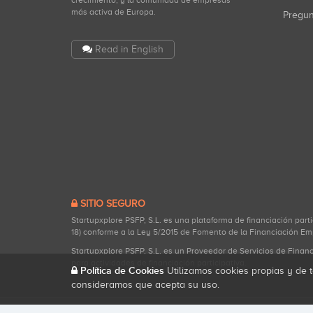
crecimiento, y la comunidad de empresas
más activa de Europa.
Pregu
Read in English
SITIO SEGURO
Startupxplore PSFP, S.L. es una plataforma de financiación part
18) conforme a la Ley 5/2015 de Fomento de la Financiación Em
Startupxplore PSFP, S.L. es un Proveedor de Servicios de Finan
para actividades de financiación participativa.
Política de Cookies
Utilizamos cookies propias y de t
consideramos que acepta su uso.