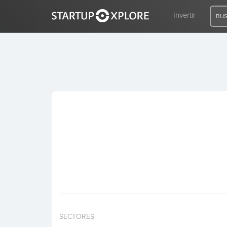
Invertir
BUS
BUSCO FINANCIACIÓN
REGISTRO
ACCESO
Inicio
Invertir
SECTORES