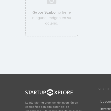
Gabor Szabo
no tiene
ninguna imágen en su
galería.
SECCI
Busca
La plataforma premium de inversión en
compañías con alto potencial de
Inverti