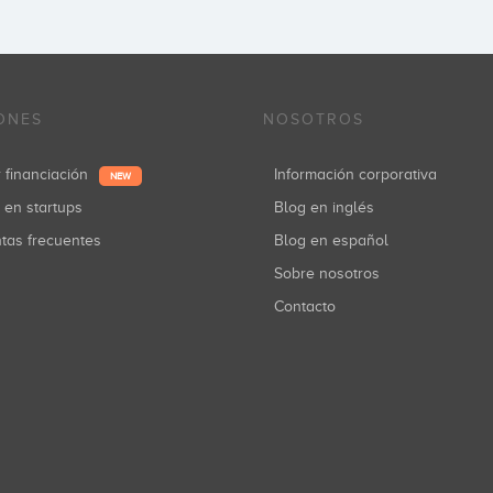
ONES
NOSOTROS
r financiación
Información corporativa
NEW
r en startups
Blog en inglés
ntas frecuentes
Blog en español
Sobre nosotros
Contacto