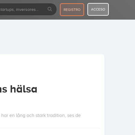
ACCESO
REGISTRO
ns hälsa
har en lång och stark tradition, ses de