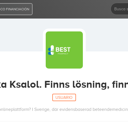
CO FINANCIACIÓN
a Ksalol. Finns lösning, fin
USUARIO
onlineplattform? I Sverige, där evidensbaserad beteendemedicin 