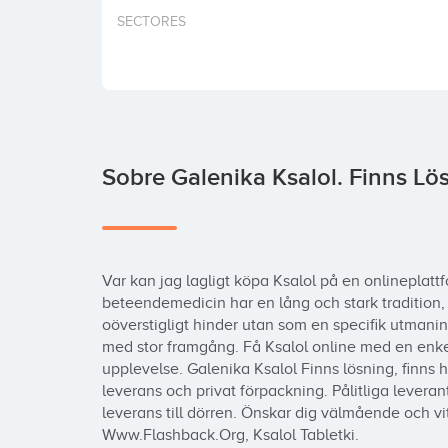
SECTORES
Sobre Galenika Ksalol. Finns Lö
Var kan jag lagligt köpa Ksalol på en onlineplattf
beteendemedicin har en lång och stark tradition,
oöverstigligt hinder utan som en specifik utmani
med stor framgång. Få Ksalol online med en enk
upplevelse. Galenika Ksalol Finns lösning, finns h
leverans och privat förpackning. Pålitliga leverantö
leverans till dörren. Önskar dig välmående och vit
Www.Flashback.Org, Ksalol Tabletki.