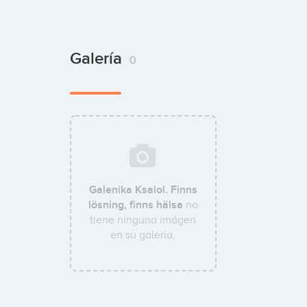
Galería
0
Galenika Ksalol. Finns
lösning, finns hälsa
no
tiene ninguna imágen
en su galería.