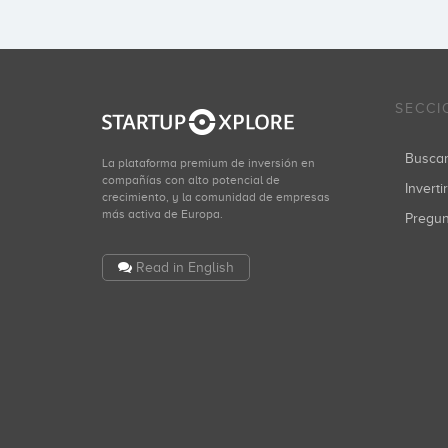
SECCI
Busca
La plataforma premium de inversión en
compañías con alto potencial de
Inverti
crecimiento, y la comunidad de empresas
más activa de Europa.
Pregu
Read in English