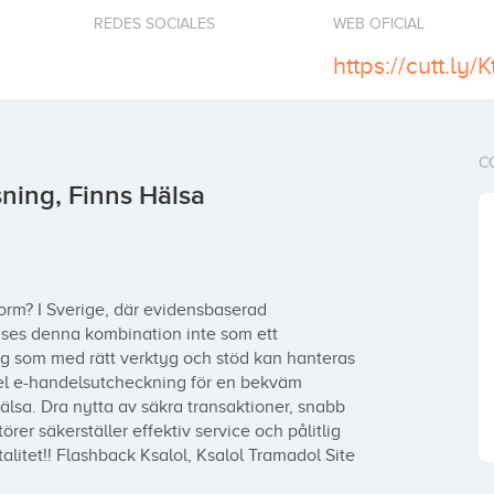
REDES SOCIALES
WEB OFICIAL
https://cutt.ly
C
sning, Finns Hälsa
orm? I Sverige, där evidensbaserad 
 ses denna kombination inte som ett 
ng som med rätt verktyg och stöd kan hanteras 
el e-handelsutcheckning för en bekväm 
älsa. Dra nytta av säkra transaktioner, snabb 
rer säkerställer effektiv service och pålitlig 
alitet!! Flashback Ksalol, Ksalol Tramadol Site 