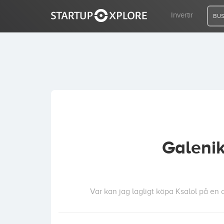
Invertir
BUS
BUSCO FINANCIACIÓN
REGISTRO
ACCESO
Galenik
Inicio
Invertir
Var kan jag lagligt köpa Ksalol på en 