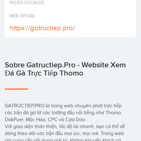
REDES SOCIALES
Invertir
WEB OFICIAL
https://gatructiep.pro/
Sobre Gatructiep.pro - Website Xem
Đá Gà Trực Tiếp Thomo
GATRUCTIEP.PRO là trang web chuyên phát trực tiếp 
các trận đá gà từ các trường đấu nổi tiếng như Thomo, 
DakPuer, Mộc Hóa, CPC và Cựa Dao.

Với giao diện thân thiện, tốc độ tải nhanh, bạn có thể dễ 
dàng theo dõi các trận đấu mọi lúc, mọi nơi. Trang web 
chỉ cung cấp nội dung giải trí, không khuyến khích cá 