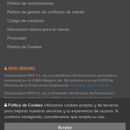
Política de reclamaciones
Política de gestión de conflictos de interés
Código de conducta
Información básica para el cliente
Privacidad
Política de Cookies
SITIO SEGURO
Startupxplore PSFP, S.L. es una plataforma de financiación participativa
autorizada por la CNMV (Registro No. 18) conforme a la Ley 5/2015 de
Fomento de la Financiación Empresarial.
Consultar registro oficial
.
Startupxplore PSFP, S.L. es un Proveedor de Servicios de Financiación
Participativa registrado en la CNMV para actividades de financiación
participativa.
Política de Cookies
Utilizamos cookies propias y de terceros
para mejorar nuestros servicios y la experiencia de usuario. Si
continúa navegando, consideramos que acepta su uso.
Todos los derechos reservados. Startupxplore ® {0}.
Aceptar