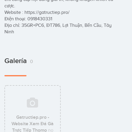
cược.

Website : https://gatructiep.pro/

Điện thoại: 0918430331

Địa chỉ: 35GR+PC6, ĐT786, Lợi Thuận, Bến Cầu, Tây 
Ninh
Galería
0
Gatructiep.pro -
Website Xem Đá Gà
Trực Tiếp Thomo
no