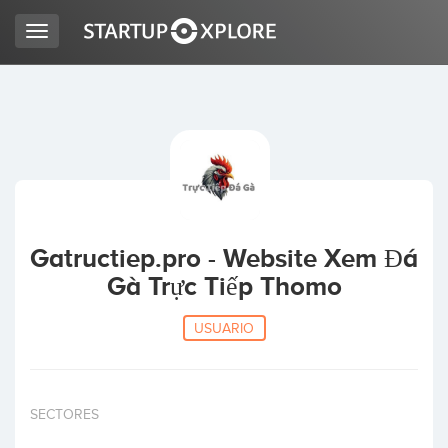
Toggle
navigation
BUSCO FINANCIACIÓN
REGISTRO
ACCESO
Gatructiep.pro - Website Xem Đá
Gà Trực Tiếp Thomo
USUARIO
Inicio
SECTORES