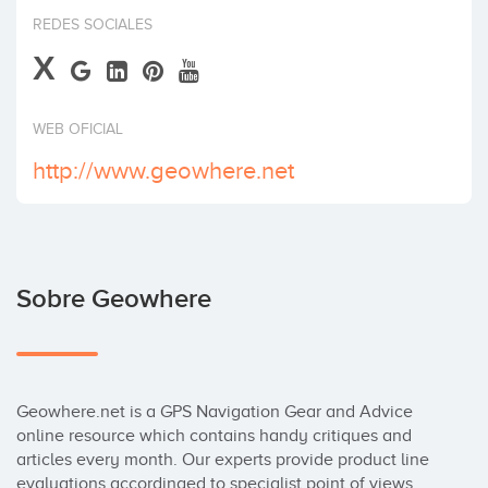
Invertir
REDES SOCIALES
X
WEB OFICIAL
http://www.geowhere.net
Sobre Geowhere
Geowhere.net is a GPS Navigation Gear and Advice 
online resource which contains handy critiques and 
articles every month. Our experts provide product line 
evaluations accordinged to specialist point of views 