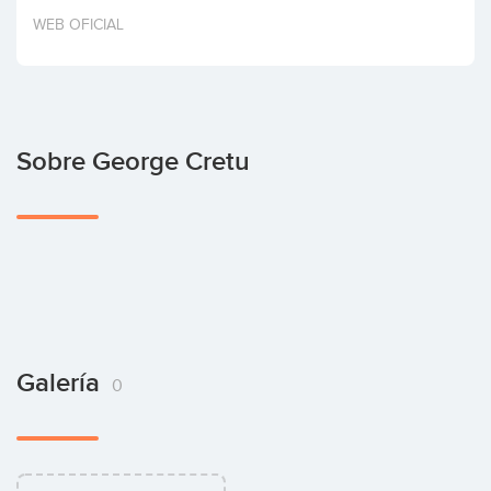
Invertir
WEB OFICIAL
Sobre George Cretu
Galería
0