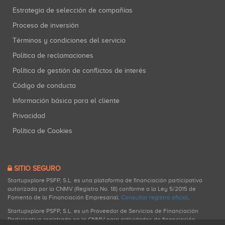
Estrategia de selección de compañías
Proceso de inversión
Términos y condiciones del servicio
Política de reclamaciones
Política de gestión de conflictos de interés
Código de conducta
Información básica para el cliente
Privacidad
Política de Cookies
SITIO SEGURO
Startupxplore PSFP, S.L. es una plataforma de financiación participativa
autorizada por la CNMV (Registro No. 18) conforme a la Ley 5/2015 de
Fomento de la Financiación Empresarial.
Consultar registro oficial
.
Startupxplore PSFP, S.L. es un Proveedor de Servicios de Financiación
Participativa registrado en la CNMV para actividades de financiación