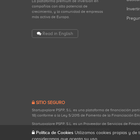
La plataforma premium de inversión en
compañías con alto potencial de
Inverti
crecimiento, y la comunidad de empresas
más activa de Europa.
Pregu
Read in English
SITIO SEGURO
Startupxplore PSFP, S.L. es una plataforma de financiación part
18) conforme a la Ley 5/2015 de Fomento de la Financiación Em
Startupxplore PSFP, S.L. es un Proveedor de Servicios de Finan
para actividades de financiación participativa.
Política de Cookies
Utilizamos cookies propias y de t
consideramos que acepta su uso.