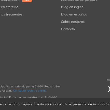
NEW
r en startups
Blog en inglés
ntas frecuentes
Blog en español
Sobre nosotros
Contacto
SÍ
icipativa autorizada por la CNMV (Registro No.
presarial.
Consultar registro oficial
.
ciación Participativa registrado en la CNMV
erceros para mejorar nuestros servicios y la experiencia de usuario. S