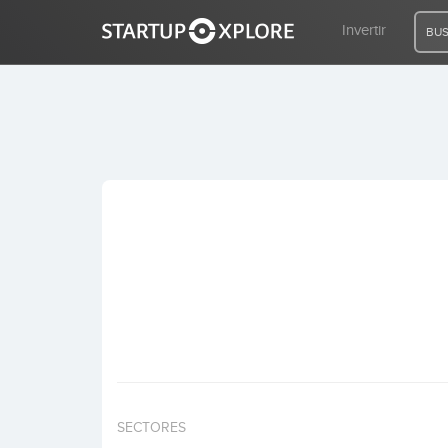
Invertir
BUS
BUSCO FINANCIACIÓN
REGISTRO
ACCESO
Inicio
Invertir
SECTORES