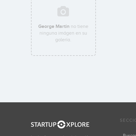
George Martin
no tiene
ninguna imágen en su
galería.
SECCI
Busca