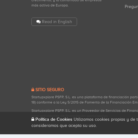
crecimiento, y la comunidad de empresas
más activa de Europa.
Pregu
Read in English
SITIO SEGURO
Startupxplore PSFP, S.L. es una plataforma de financiación part
18) conforme a la Ley 5/2015 de Fomento de la Financiación Em
Startupxplore PSFP, S.L. es un Proveedor de Servicios de Finan
para actividades de financiación participativa.
Política de Cookies
Utilizamos cookies propias y de t
consideramos que acepta su uso.