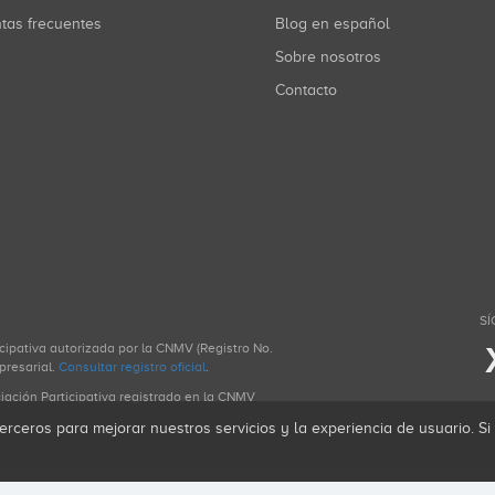
ntas frecuentes
Blog en español
Sobre nosotros
Contacto
SÍ
icipativa autorizada por la CNMV (Registro No.
presarial.
Consultar registro oficial
.
ciación Participativa registrado en la CNMV
erceros para mejorar nuestros servicios y la experiencia de usuario. S