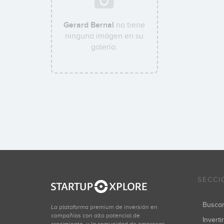
Gerard Bernal
no tiene
ninguna imágen en su
galería.
SECCI
Busca
La plataforma premium de inversión en
compañías con alto potencial de
Inverti