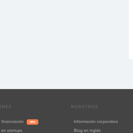
ONES
NOSOTROS
r financiación
Información corporativa
NEW
r en startups
Blog en inglés