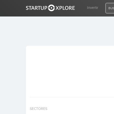
Invertir
BUS
BUSCO FINANCIACIÓN
REGISTRO
ACCESO
Inicio
Invertir
SECTORES