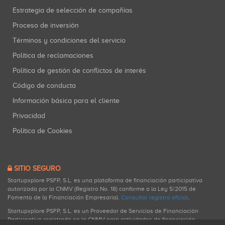
Estrategia de selección de compañías
Proceso de inversión
Términos y condiciones del servicio
Política de reclamaciones
Política de gestión de conflictos de interés
Código de conducta
Información básica para el cliente
Privacidad
Política de Cookies
SITIO SEGURO
Startupxplore PSFP, S.L. es una plataforma de financiación participativa
autorizada por la CNMV (Registro No. 18) conforme a la Ley 5/2015 de
Fomento de la Financiación Empresarial.
Consultar registro oficial
.
Startupxplore PSFP, S.L. es un Proveedor de Servicios de Financiación
Participativa registrado en la CNMV para actividades de financiación