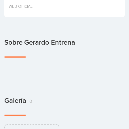
Invertir
WEB OFICIAL
Sobre Gerardo Entrena
Galería
0