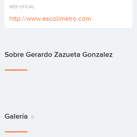
Invertir
WEB OFICIAL
http://www.escalimetro.com
Sobre Gerardo Zazueta Gonzalez
Galería
0