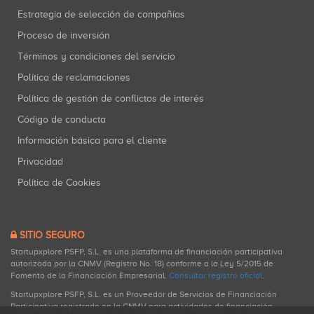
Estrategia de selección de compañías
Proceso de inversión
Términos y condiciones del servicio
Política de reclamaciones
Política de gestión de conflictos de interés
Código de conducta
Información básica para el cliente
Privacidad
Política de Cookies
SITIO SEGURO
Startupxplore PSFP, S.L. es una plataforma de financiación participativa
autorizada por la CNMV (Registro No. 18) conforme a la Ley 5/2015 de
Fomento de la Financiación Empresarial.
Consultar registro oficial
.
Startupxplore PSFP, S.L. es un Proveedor de Servicios de Financiación
Participativa registrado en la CNMV para actividades de financiación