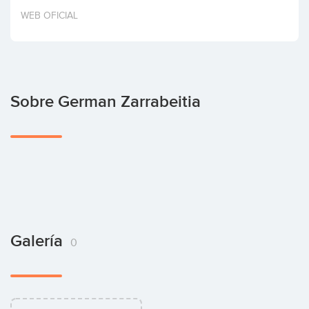
Invertir
WEB OFICIAL
Sobre German Zarrabeitia
Galería
0