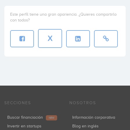
Este perfil tiene una gran apariencia. ¿Quieres compartirlo
con todos?
X
SECCIONES
NOSOTROS
Buscar financiación
Información corporativa
NEW
Invertir en startups
Blog en inglés