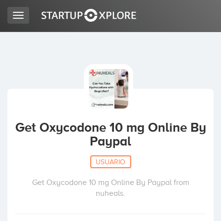
Toggle
navigation
BUSCO FINANCIACIÓN
REGISTRO
ACCESO
Get Oxycodone 10 mg Online By
Paypal
USUARIO
Get Oxycodone 10 mg Online By Paypal from
nuheals.
Inicio