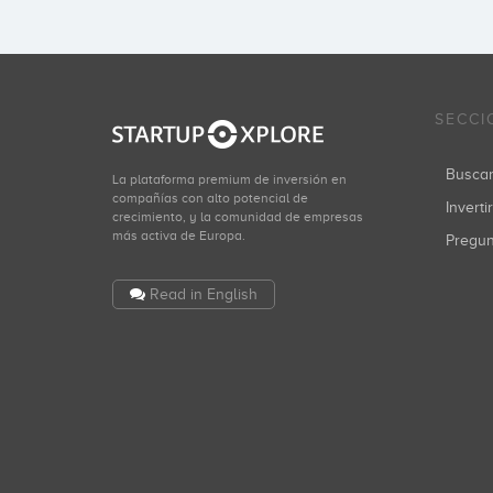
SECCI
Busca
La plataforma premium de inversión en
compañías con alto potencial de
Inverti
crecimiento, y la comunidad de empresas
más activa de Europa.
Pregu
Read in English