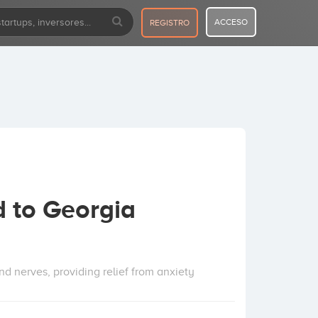
ACCESO
REGISTRO
 to Georgia
d nerves, providing relief from anxiety