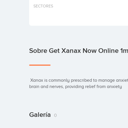
SECTORES
Sobre Get Xanax Now Online 1m
 Xanax is commonly prescribed to manage anxiety and panic disorders. It works by calming the 
brain and nerves, providing relief from anxiety
Galería
0