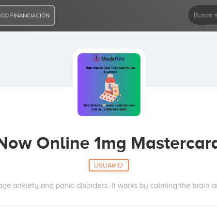
CO FINANCIACIÓN
Now Online 1mg Mastercard
USUARIO
 anxiety and panic disorders. It works by calming the brain an