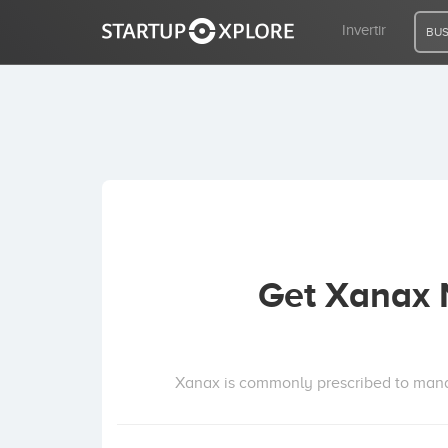
Invertir
BUS
BUSCO FINANCIACIÓN
REGISTRO
ACCESO
Get Xanax 
Inicio
Invertir
Xanax is commonly prescribed to manage