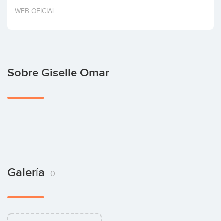
Invertir
WEB OFICIAL
Sobre Giselle Omar
Galería
0