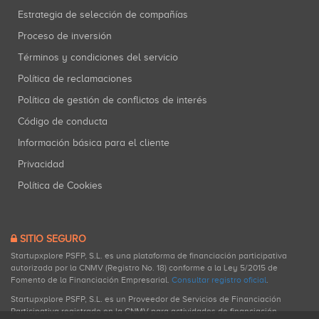
Estrategia de selección de compañías
Proceso de inversión
Términos y condiciones del servicio
Política de reclamaciones
Política de gestión de conflictos de interés
Código de conducta
Información básica para el cliente
Privacidad
Política de Cookies
SITIO SEGURO
Startupxplore PSFP, S.L. es una plataforma de financiación participativa
autorizada por la CNMV (Registro No. 18) conforme a la Ley 5/2015 de
Fomento de la Financiación Empresarial.
Consultar registro oficial
.
Startupxplore PSFP, S.L. es un Proveedor de Servicios de Financiación
Participativa registrado en la CNMV para actividades de financiación