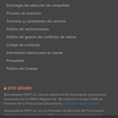
Estrategia de selección de compañías
Proceso de inversión
Términos y condiciones del servicio
Política de reclamaciones
Política de gestión de conflictos de interés
Código de conducta
Información básica para el cliente
Privacidad
Política de Cookies
SITIO SEGURO
Startupxplore PSFP, S.L. es una plataforma de financiación participativa
autorizada por la CNMV (Registro No. 18) conforme a la Ley 5/2015 de
Fomento de la Financiación Empresarial.
Consultar registro oficial
.
Startupxplore PSFP, S.L. es un Proveedor de Servicios de Financiación
Participativa registrado en la CNMV para actividades de financiación