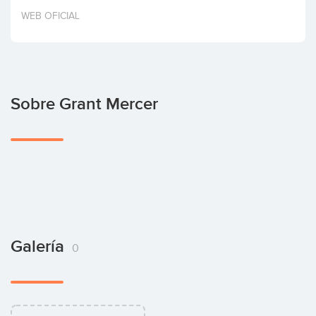
Invertir
WEB OFICIAL
Sobre Grant Mercer
Galería
0