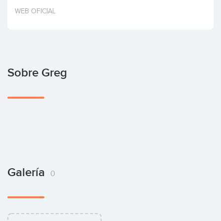
Invertir
WEB OFICIAL
Sobre Greg
Galería
0