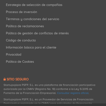
Estrategia de selección de compañías
Proceso de inversión
Términos y condiciones del servicio
Política de reclamaciones
Política de gestión de conflictos de interés
Código de conducta
Información básica para el cliente
Privacidad
Política de Cookies
SITIO SEGURO
Startupxplore PSFP, S.L. es una plataforma de financiación participativa
autorizada por la CNMV (Registro No. 18) conforme a la Ley 5/2015 de
Fomento de la Financiación Empresarial.
Consultar registro oficial
.
Startupxplore PSFP, S.L. es un Proveedor de Servicios de Financiación
Participativa registrado en la CNMV para actividades de financiación