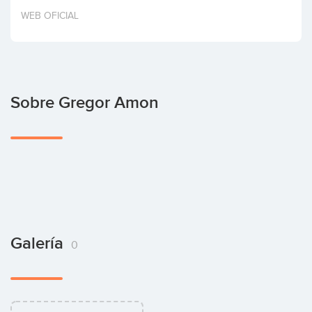
Invertir
WEB OFICIAL
Sobre Gregor Amon
Galería
0