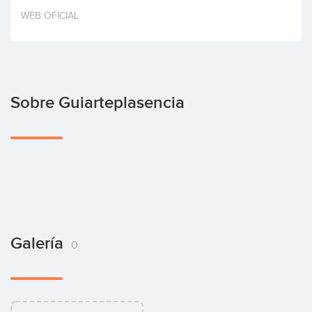
Invertir
WEB OFICIAL
Sobre Guiarteplasencia
Galería
0