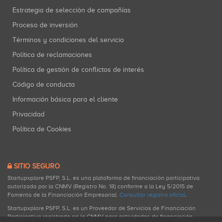
Estrategia de selección de compañías
Proceso de inversión
Términos y condiciones del servicio
Política de reclamaciones
Política de gestión de conflictos de interés
Código de conducta
Información básica para el cliente
Privacidad
Política de Cookies
SITIO SEGURO
Startupxplore PSFP, S.L. es una plataforma de financiación participativa
autorizada por la CNMV (Registro No. 18) conforme a la Ley 5/2015 de
Fomento de la Financiación Empresarial.
Consultar registro oficial
.
Startupxplore PSFP, S.L. es un Proveedor de Servicios de Financiación
Participativa registrado en la CNMV para actividades de financiación