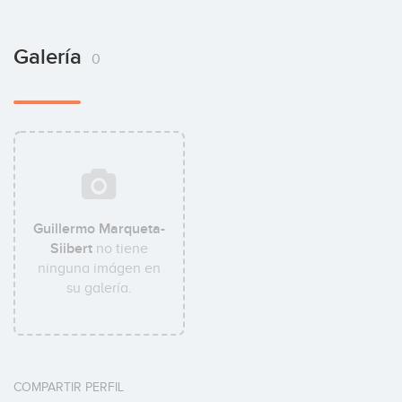
Galería
0
Guillermo Marqueta-
Siibert
no tiene
ninguna imágen en
su galería.
COMPARTIR PERFIL