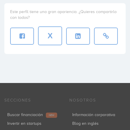
Este perfil tiene una gran apariencia. ¿Quieres compartirlo
con todos?
X
SECCIONES
NOSOTROS
Buscar financiación
Información corporativa
NEW
Invertir en startups
Blog en inglés