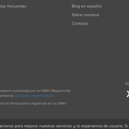
ntas frecuentes
Blog en español
Sobre nosotros
Contacto
SÍ
icipativa autorizada por la CNMV (Registro No.
presarial.
Consultar registro oficial
.
ciación Participativa registrado en la CNMV
erceros para mejorar nuestros servicios y la experiencia de usuario. S