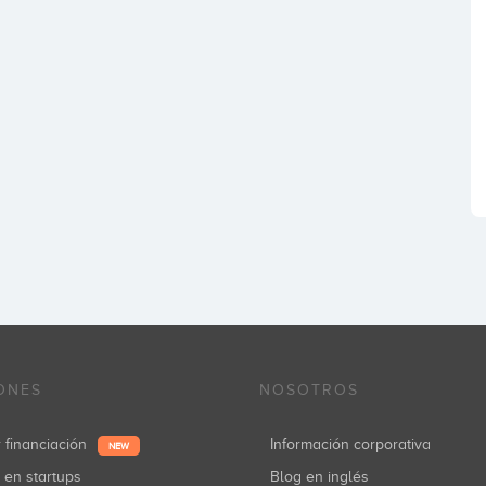
ONES
NOSOTROS
r financiación
Información corporativa
NEW
r en startups
Blog en inglés