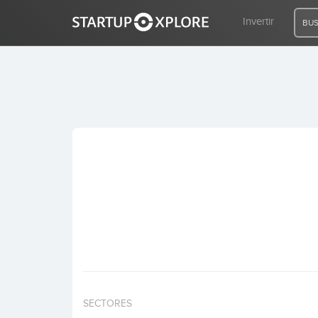
Invertir
BUS
BUSCO FINANCIACIÓN
REGISTRO
ACCESO
Inicio
Invertir
SECTORES