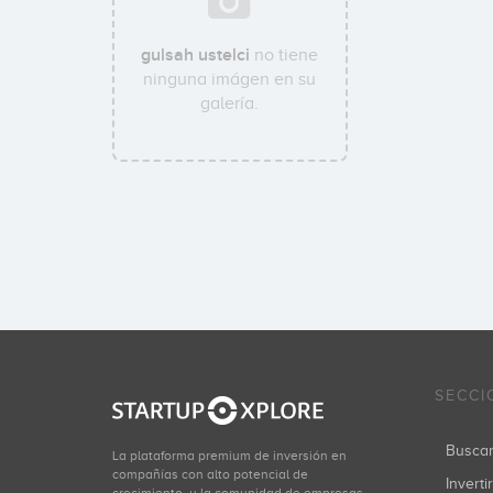
gulsah ustelci
no tiene
ninguna imágen en su
galería.
SECCI
Busca
La plataforma premium de inversión en
compañías con alto potencial de
Inverti