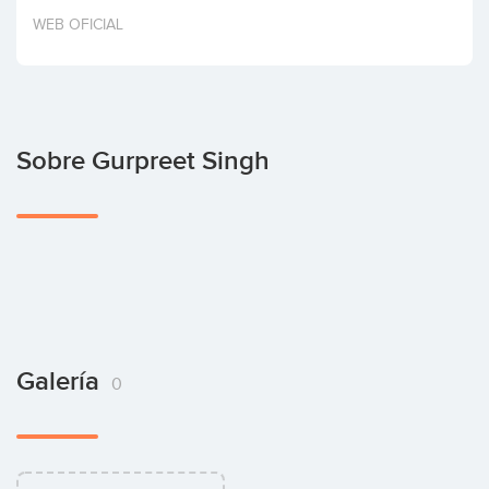
Invertir
WEB OFICIAL
Sobre Gurpreet Singh
Galería
0