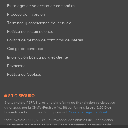
Estrategia de selección de compañías
Proceso de inversión
Términos y condiciones del servicio
Política de reclamaciones
Política de gestión de conflictos de interés
Código de conducta
Información básica para el cliente
Privacidad
Política de Cookies
SITIO SEGURO
Startupxplore PSFP, S.L. es una plataforma de financiación participativa
autorizada por la CNMV (Registro No. 18) conforme a la Ley 5/2015 de
Fomento de la Financiación Empresarial.
Consultar registro oficial
.
Startupxplore PSFP, S.L. es un Proveedor de Servicios de Financiación
Participativa registrado en la CNMV para actividades de financiación