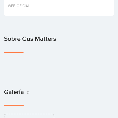
Invertir
WEB OFICIAL
Sobre Gus Matters
Galería
0