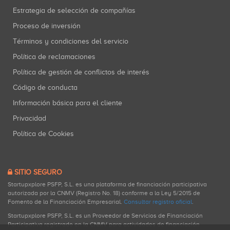
Estrategia de selección de compañías
Proceso de inversión
Términos y condiciones del servicio
Política de reclamaciones
Política de gestión de conflictos de interés
Código de conducta
Información básica para el cliente
Privacidad
Política de Cookies
SITIO SEGURO
Startupxplore PSFP, S.L. es una plataforma de financiación participativa
autorizada por la CNMV (Registro No. 18) conforme a la Ley 5/2015 de
Fomento de la Financiación Empresarial.
Consultar registro oficial
.
Startupxplore PSFP, S.L. es un Proveedor de Servicios de Financiación
Participativa registrado en la CNMV para actividades de financiación