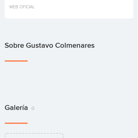
Invertir
WEB OFICIAL
Sobre Gustavo Colmenares
Galería
0