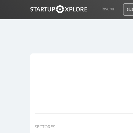
Invertir
BUS
BUSCO FINANCIACIÓN
REGISTRO
ACCESO
Inicio
Invertir
SECTORES