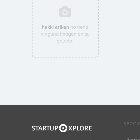
hakki arikan
no tiene
ninguna imágen en su
galería.
SECCI
Busca