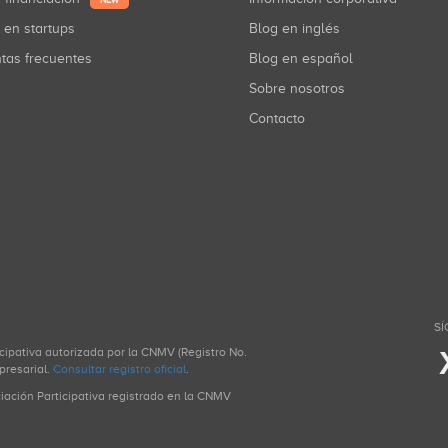
NEW
r en startups
Blog en inglés
ntas frecuentes
Blog en español
Sobre nosotros
Contacto
SÍ
icipativa autorizada por la CNMV (Registro No.
presarial.
Consultar registro oficial
.
ciación Participativa registrado en la CNMV