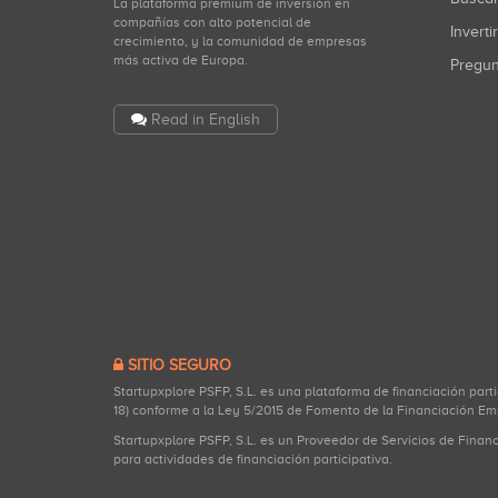
La plataforma premium de inversión en
compañías con alto potencial de
Inverti
crecimiento, y la comunidad de empresas
más activa de Europa.
Pregu
Read in English
SITIO SEGURO
Startupxplore PSFP, S.L. es una plataforma de financiación part
18) conforme a la Ley 5/2015 de Fomento de la Financiación Em
Startupxplore PSFP, S.L. es un Proveedor de Servicios de Finan
para actividades de financiación participativa.