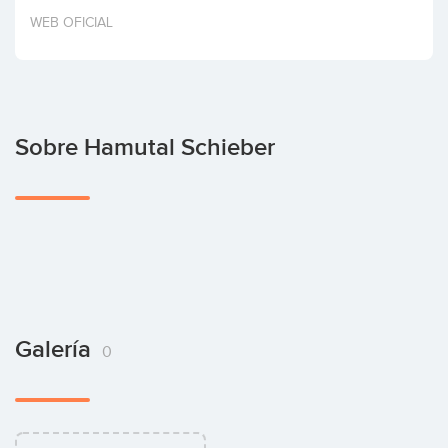
Invertir
WEB OFICIAL
Sobre Hamutal Schieber
Galería
0