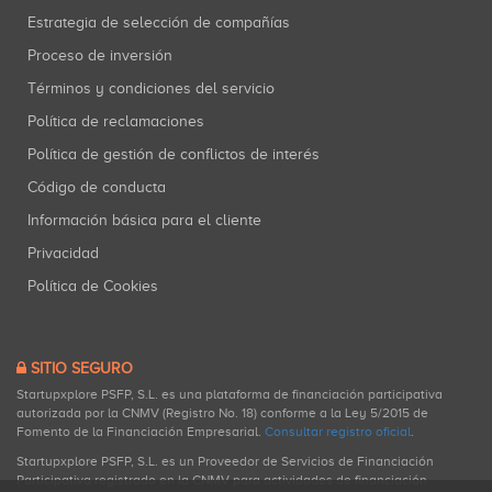
Estrategia de selección de compañías
Proceso de inversión
Términos y condiciones del servicio
Política de reclamaciones
Política de gestión de conflictos de interés
Código de conducta
Información básica para el cliente
Privacidad
Política de Cookies
SITIO SEGURO
Startupxplore PSFP, S.L. es una plataforma de financiación participativa
autorizada por la CNMV (Registro No. 18) conforme a la Ley 5/2015 de
Fomento de la Financiación Empresarial.
Consultar registro oficial
.
Startupxplore PSFP, S.L. es un Proveedor de Servicios de Financiación
Participativa registrado en la CNMV para actividades de financiación