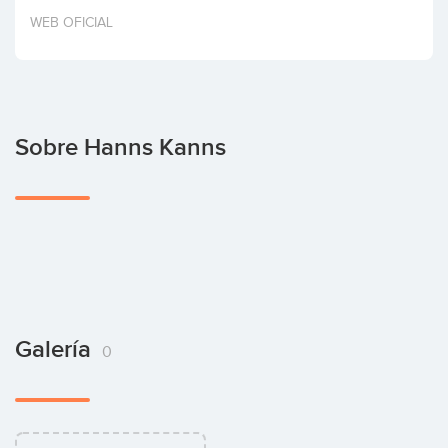
Invertir
WEB OFICIAL
Sobre Hanns Kanns
Galería
0