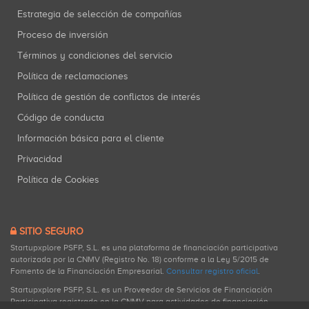
Estrategia de selección de compañías
Proceso de inversión
Términos y condiciones del servicio
Política de reclamaciones
Política de gestión de conflictos de interés
Código de conducta
Información básica para el cliente
Privacidad
Política de Cookies
SITIO SEGURO
Startupxplore PSFP, S.L. es una plataforma de financiación participativa
autorizada por la CNMV (Registro No. 18) conforme a la Ley 5/2015 de
Fomento de la Financiación Empresarial.
Consultar registro oficial
.
Startupxplore PSFP, S.L. es un Proveedor de Servicios de Financiación
Participativa registrado en la CNMV para actividades de financiación