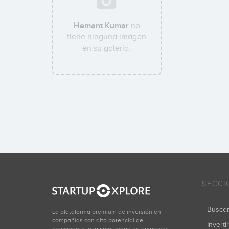
Hemant Kumar
no
tiene ninguna imágen
en su galería.
SECCI
Busca
La plataforma premium de inversión en
compañías con alto potencial de
Inverti