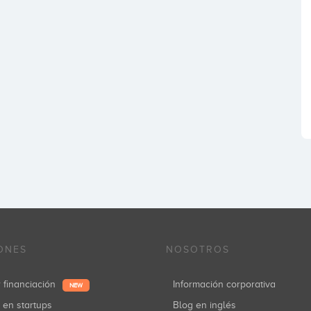
ONES
NOSOTROS
r financiación
Información corporativa
NEW
r en startups
Blog en inglés