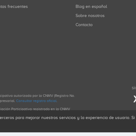
ntas frecuentes
Blog en español
Sobre nosotros
Contacto
SÍ
icipativa autorizada por la CNMV (Registro No.
presarial.
Consultar registro oficial
.
ciación Participativa registrado en la CNMV
erceros para mejorar nuestros servicios y la experiencia de usuario. S