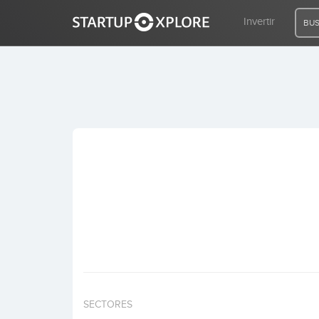
Invertir
BUS
BUSCO FINANCIACIÓN
REGISTRO
ACCESO
Inicio
Invertir
SECTORES