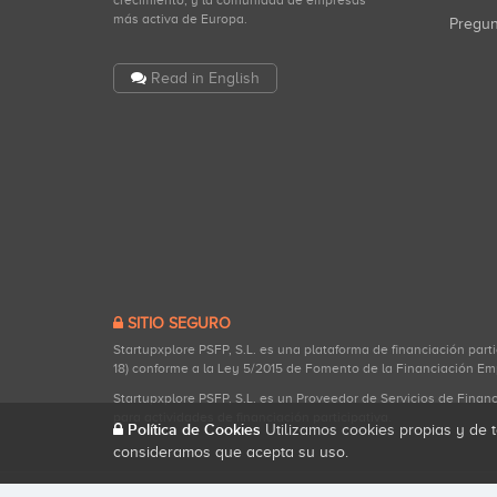
crecimiento, y la comunidad de empresas
más activa de Europa.
Pregu
Read in English
SITIO SEGURO
Startupxplore PSFP, S.L. es una plataforma de financiación part
18) conforme a la Ley 5/2015 de Fomento de la Financiación Em
Startupxplore PSFP, S.L. es un Proveedor de Servicios de Finan
para actividades de financiación participativa.
Política de Cookies
Utilizamos cookies propias y de t
consideramos que acepta su uso.