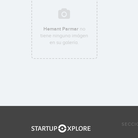
Hemant Parmar
no
tiene ninguna imágen
en su galería.
SECCI