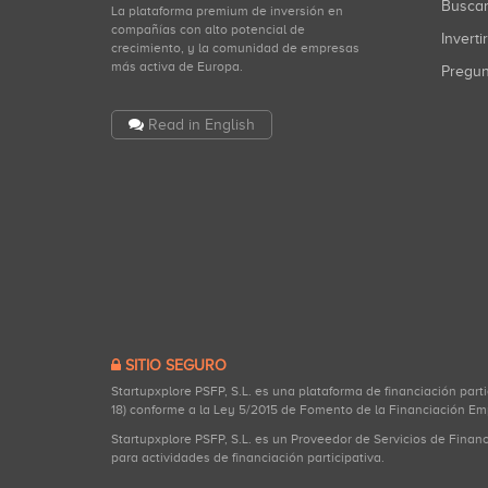
Busca
La plataforma premium de inversión en
compañías con alto potencial de
Inverti
crecimiento, y la comunidad de empresas
más activa de Europa.
Pregu
Read in English
SITIO SEGURO
Startupxplore PSFP, S.L. es una plataforma de financiación part
18) conforme a la Ley 5/2015 de Fomento de la Financiación Em
Startupxplore PSFP, S.L. es un Proveedor de Servicios de Finan
para actividades de financiación participativa.