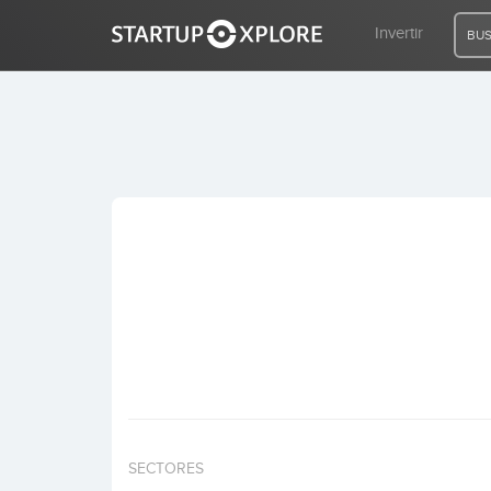
Invertir
BUS
BUSCO FINANCIACIÓN
REGISTRO
ACCESO
Inicio
Invertir
SECTORES