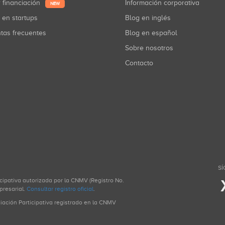
r financiación
Información corporativa
NEW
r en startups
Blog en inglés
ntas frecuentes
Blog en español
Sobre nosotros
Contacto
SÍ
icipativa autorizada por la CNMV (Registro No.
presarial.
Consultar registro oficial
.
ciación Participativa registrado en la CNMV