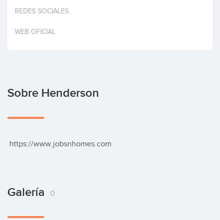
Invertir
REDES SOCIALES
WEB OFICIAL
Sobre Henderson
 https://www.jobsnhomes.com
Galería
0