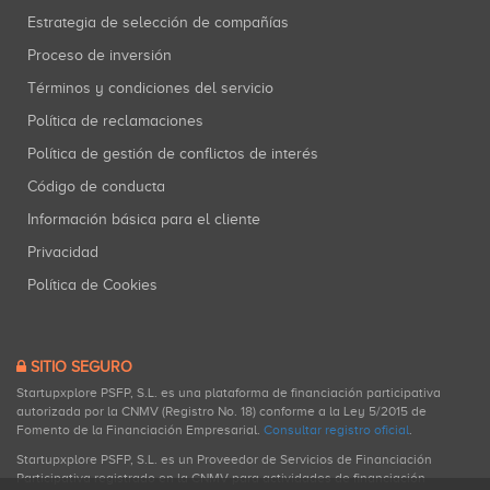
Estrategia de selección de compañías
Proceso de inversión
Términos y condiciones del servicio
Política de reclamaciones
Política de gestión de conflictos de interés
Código de conducta
Información básica para el cliente
Privacidad
Política de Cookies
SITIO SEGURO
Startupxplore PSFP, S.L. es una plataforma de financiación participativa
autorizada por la CNMV (Registro No. 18) conforme a la Ley 5/2015 de
Fomento de la Financiación Empresarial.
Consultar registro oficial
.
Startupxplore PSFP, S.L. es un Proveedor de Servicios de Financiación
Participativa registrado en la CNMV para actividades de financiación