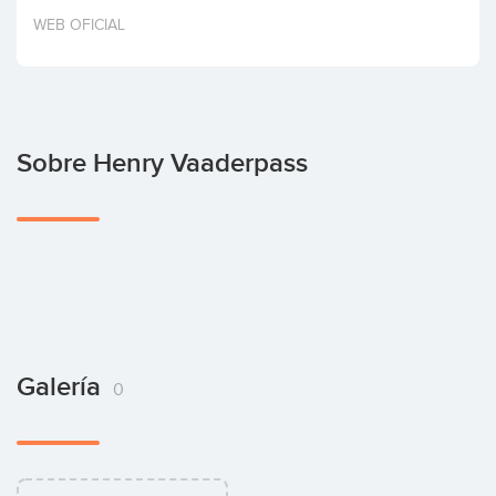
Invertir
WEB OFICIAL
Sobre Henry Vaaderpass
Galería
0