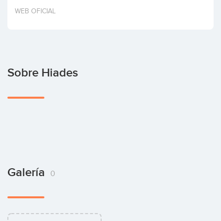
Invertir
WEB OFICIAL
Sobre Hiades
Galería
0