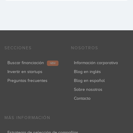
SECCIONES
NOSOTROS
Buscar financiación
Información corporativa
NEW
Invertir en startups
Blog en inglés
Preguntas frecuentes
Blog en español
Sobre nosotros
Contacto
MÁS INFORMACIÓN
Estrategia de selección de compañías