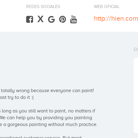
REDES SOCIALES
WEB OFICIAL
X
http://hien.co
C
e totally wrong because everyone can paint! 
t try to do it :(

long as you still want to paint, no matters if 
 We can help you by providing you painting 
te a gorgeous painting without much practice. 
