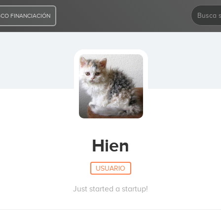
CO FINANCIACIÓN
Hien
USUARIO
Just started a startup!