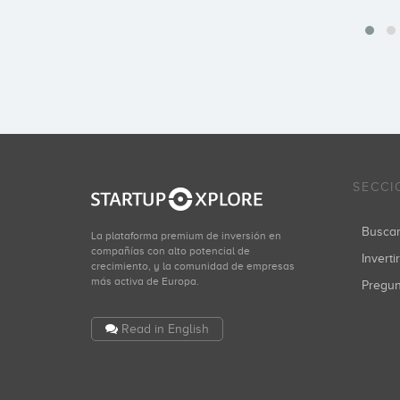
SECCI
Busca
La plataforma premium de inversión en
compañías con alto potencial de
Inverti
crecimiento, y la comunidad de empresas
más activa de Europa.
Pregu
Read in English