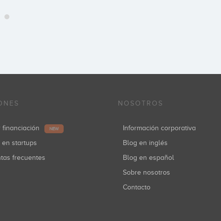
ONES
NOSOTROS
r financiación
Información corporativa
NEW
r en startups
Blog en inglés
ntas frecuentes
Blog en español
Sobre nosotros
Contacto