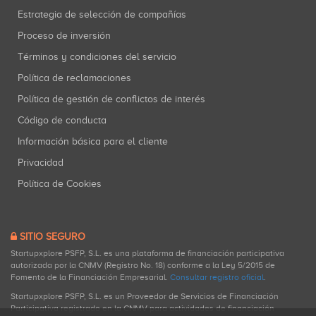
Estrategia de selección de compañías
Proceso de inversión
Términos y condiciones del servicio
Política de reclamaciones
Política de gestión de conflictos de interés
Código de conducta
Información básica para el cliente
Privacidad
Política de Cookies
SITIO SEGURO
Startupxplore PSFP, S.L. es una plataforma de financiación participativa
autorizada por la CNMV (Registro No. 18) conforme a la Ley 5/2015 de
Fomento de la Financiación Empresarial.
Consultar registro oficial
.
Startupxplore PSFP, S.L. es un Proveedor de Servicios de Financiación
Participativa registrado en la CNMV para actividades de financiación