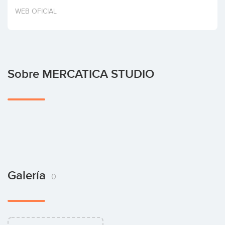
Invertir
WEB OFICIAL
Sobre MERCATICA STUDIO
Galería
0