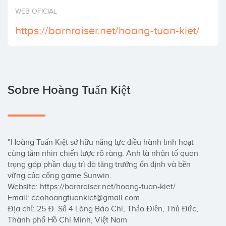
Invertir
WEB OFICIAL
https://barnraiser.net/hoang-tuan-kiet/
Sobre Hoàng Tuấn Kiệt
"Hoàng Tuấn Kiệt sở hữu năng lực điều hành linh hoạt 
cùng tầm nhìn chiến lược rõ ràng. Anh là nhân tố quan 
trọng góp phần duy trì đà tăng trưởng ổn định và bền 
vững của cổng game Sunwin. 

Website: https://barnraiser.net/hoang-tuan-kiet/

Email: ceohoangtuankiet@gmail.com

Địa chỉ: 25 Đ. Số 4 Làng Báo Chí, Thảo Điền, Thủ Đức, 
Thành phố Hồ Chí Minh, Việt Nam
