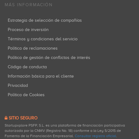
MÁS INFORMACIÓN
Estrategia de selección de compañías
Proceso de inversión
Términos y condiciones del servicio
Política de reclamaciones
Política de gestión de conflictos de interés
Código de conducta
Información básica para el cliente
Privacidad
Política de Cookies
SITIO SEGURO
Startupxplore PSFP, S.L. es una plataforma de financiación participativa
autorizada por la CNMV (Registro No. 18) conforme a la Ley 5/2015 de
Fomento de la Financiación Empresarial.
Consultar registro oficial
.