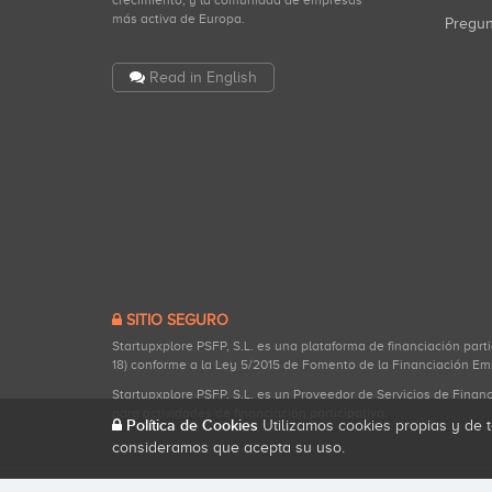
crecimiento, y la comunidad de empresas
más activa de Europa.
Pregu
Read in English
SITIO SEGURO
Startupxplore PSFP, S.L. es una plataforma de financiación part
18) conforme a la Ley 5/2015 de Fomento de la Financiación Em
Startupxplore PSFP, S.L. es un Proveedor de Servicios de Finan
para actividades de financiación participativa.
Política de Cookies
Utilizamos cookies propias y de t
consideramos que acepta su uso.