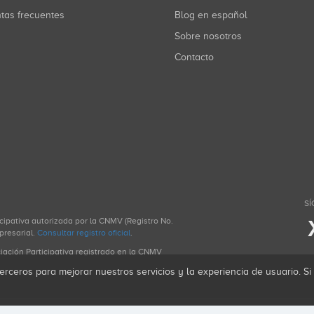
ntas frecuentes
Blog en español
Sobre nosotros
Contacto
SÍ
icipativa autorizada por la CNMV (Registro No.
presarial.
Consultar registro oficial
.
ciación Participativa registrado en la CNMV
erceros para mejorar nuestros servicios y la experiencia de usuario. S