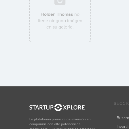
Holden Thomas
no
tiene ninguna imágen
en su galería.
SECCI
Busca
La plataforma premium de inversión en
compañías con alto potencial de
Inverti