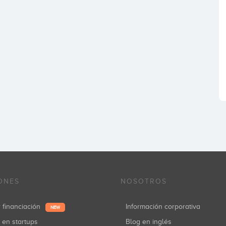
ONES
NOSOTROS
r financiación
Información corporativa
NEW
r en startups
Blog en inglés