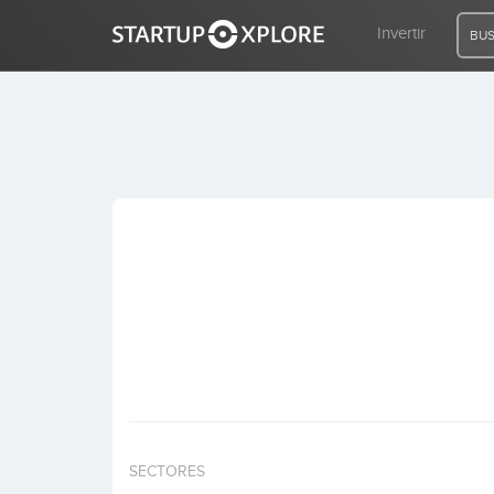
Invertir
BUS
BUSCO FINANCIACIÓN
REGISTRO
ACCESO
Inicio
Invertir
SECTORES