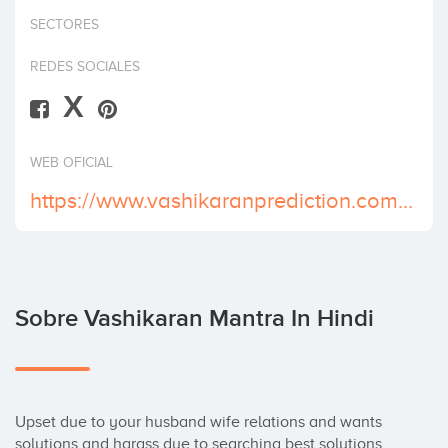
Invertir
SECTORES
REDES SOCIALES
X
WEB OFICIAL
https://www.vashikaranprediction.com/vashikaran-mantra-for-love.html
Sobre Vashikaran Mantra In Hindi
Upset due to your husband wife relations and wants 
solutions and harass due to searching best solutions. 