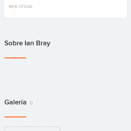
Invertir
WEB OFICIAL
Sobre Ian Bray
Galería
0