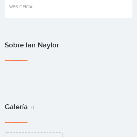
Invertir
WEB OFICIAL
Sobre Ian Naylor
Galería
0