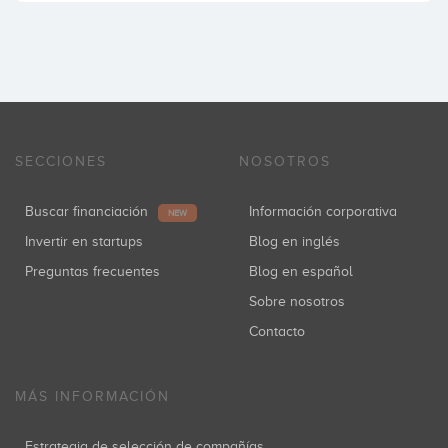
SECCIONES
NOSOTROS
Buscar financiación
Información corporativa
NEW
Invertir en startups
Blog en inglés
Preguntas frecuentes
Blog en español
Sobre nosotros
Contacto
MÁS INFORMACIÓN
Estrategia de selección de compañías