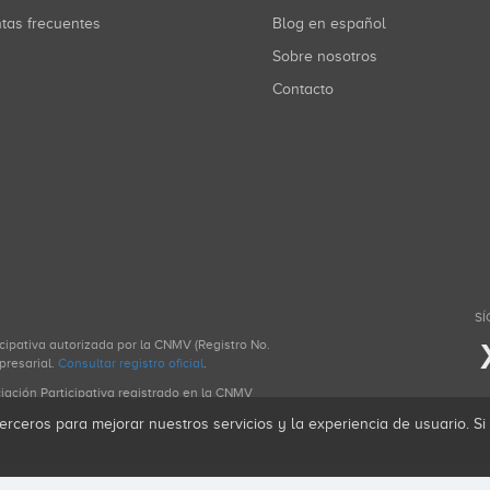
ntas frecuentes
Blog en español
Sobre nosotros
Contacto
SÍ
icipativa autorizada por la CNMV (Registro No.
presarial.
Consultar registro oficial
.
ciación Participativa registrado en la CNMV
erceros para mejorar nuestros servicios y la experiencia de usuario. S