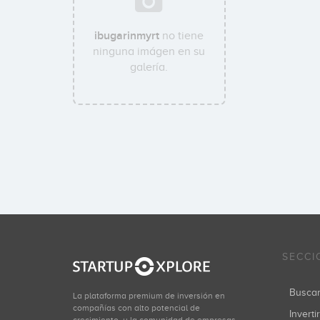
ibugarinmyrt
no tiene
ninguna imágen en su
galería.
SECCI
Busca
La plataforma premium de inversión en
compañías con alto potencial de
Inverti