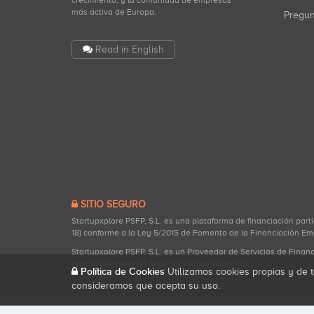
crecimiento, y la comunidad de empresas
más activa de Europa.
Pregu
Read in English
SITIO SEGURO
Startupxplore PSFP, S.L. es una plataforma de financiación part
18) conforme a la Ley 5/2015 de Fomento de la Financiación Em
Startupxplore PSFP, S.L. es un Proveedor de Servicios de Finan
para actividades de financiación participativa.
Política de Cookies
Utilizamos cookies propias y de t
consideramos que acepta su uso.