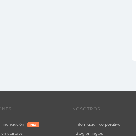
ONES
NOSOTROS
r financiación
Información corporativa
NEW
r en startups
Blog en inglés