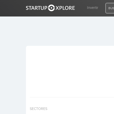
Invertir
BUS
BUSCO FINANCIACIÓN
REGISTRO
ACCESO
Inicio
Invertir
SECTORES