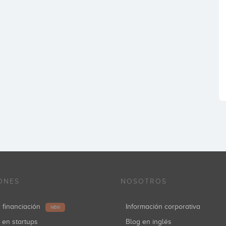
ONES
NOSOTROS
r financiación
Información corporativa
NEW
r en startups
Blog en inglés