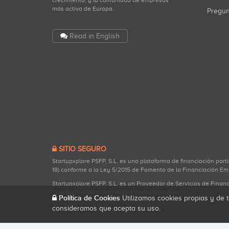
crecimiento, y la comunidad de empresas
más activa de Europa.
Pregu
Read in English
SITIO SEGURO
Startupxplore PSFP, S.L. es una plataforma de financiación part
18) conforme a la Ley 5/2015 de Fomento de la Financiación Em
Startupxplore PSFP, S.L. es un Proveedor de Servicios de Finan
para actividades de financiación participativa.
Política de Cookies
Utilizamos cookies propias y de t
consideramos que acepta su uso.