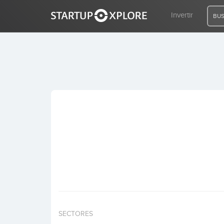
Invertir
BUS
BUSCO FINANCIACIÓN
REGISTRO
ACCESO
Inicio
Invertir
SECTORES