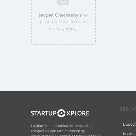
Ievgen Cherkashyn
no
tiene ninguna imágen
en su galería.
SECCI
Busca
La plataforma premium de inversión en
compañías con alto potencial de
Inverti