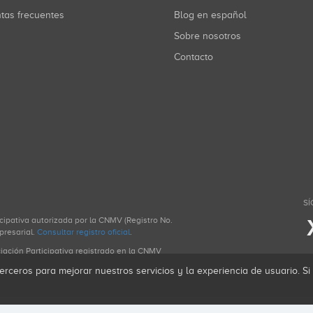
ntas frecuentes
Blog en español
Sobre nosotros
Contacto
SÍ
icipativa autorizada por la CNMV (Registro No.
presarial.
Consultar registro oficial
.
ciación Participativa registrado en la CNMV
erceros para mejorar nuestros servicios y la experiencia de usuario. S