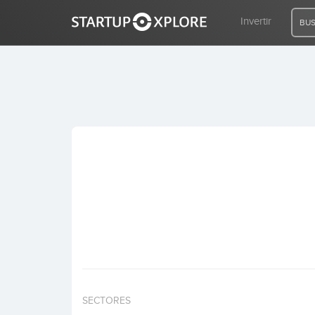
Invertir
BUS
BUSCO FINANCIACIÓN
REGISTRO
ACCESO
Inicio
Invertir
SECTORES