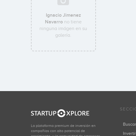
Ignacio Jimenez
Navarro
no tiene
ninguna imágen en su
galería.
SECCI
Busca
La plataforma premium de inversión en
compañías con alto potencial de
Inverti