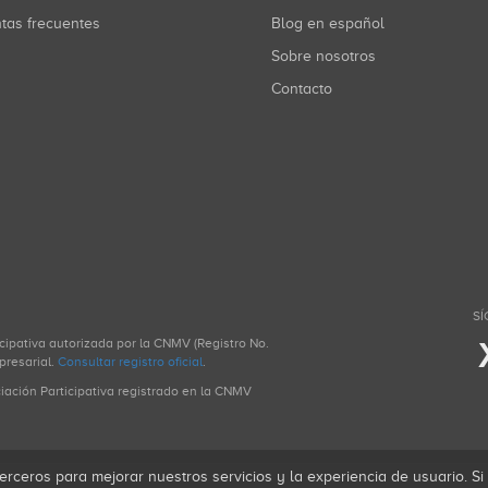
ntas frecuentes
Blog en español
Sobre nosotros
Contacto
SÍ
icipativa autorizada por la CNMV (Registro No.
presarial.
Consultar registro oficial
.
ciación Participativa registrado en la CNMV
erceros para mejorar nuestros servicios y la experiencia de usuario. S