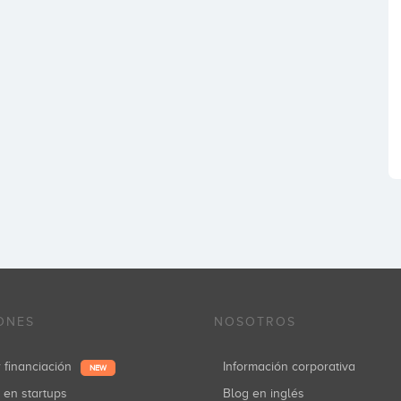
ONES
NOSOTROS
r financiación
Información corporativa
NEW
r en startups
Blog en inglés