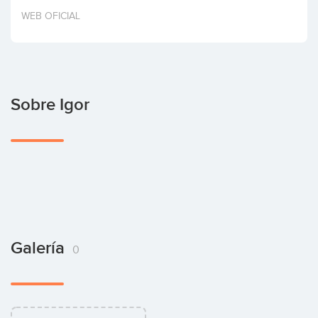
Invertir
WEB OFICIAL
Sobre Igor
Galería
0