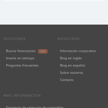
SECCIONES
NOSOTROS
Buscar financiación
Información corporativa
NEW
Invertir en startups
Blog en inglés
Preguntas frecuentes
Blog en español
Sobre nosotros
Contacto
MÁS INFORMACIÓN
Estrategia de selección de compañías