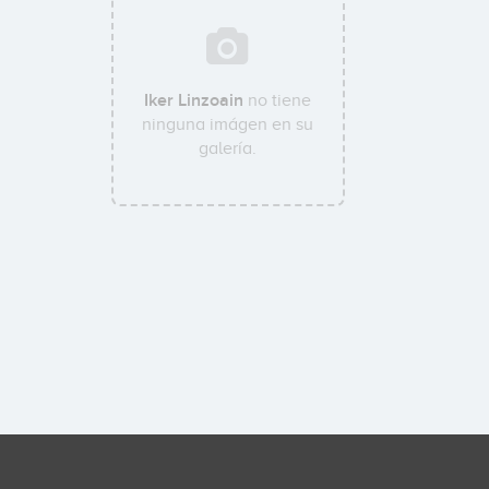
Iker Linzoain
no tiene
ninguna imágen en su
galería.