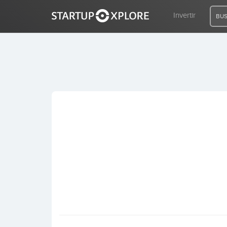
Invertir
BUS
BUSCO FINANCIACIÓN
REGISTRO
ACCESO
Inicio
Invertir