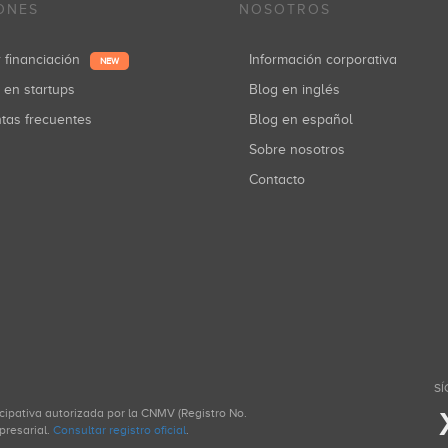
ONES
NOSOTROS
r financiación
Información corporativa
NEW
r en startups
Blog en inglés
ntas frecuentes
Blog en español
Sobre nosotros
Contacto
SÍ
icipativa autorizada por la CNMV (Registro No.
presarial.
Consultar registro oficial
.