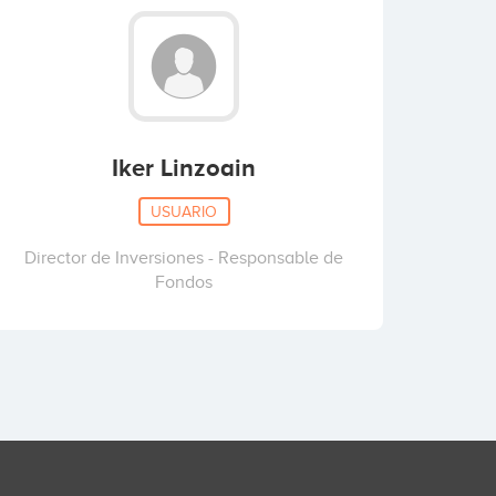
Iker Linzoain
USUARIO
Director de Inversiones - Responsable de
Fondos