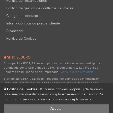
Política de reclamaciones
Política de gestión de conflictos de interés
Código de conducta
Información básica para el cliente
Privacidad
Política de Cookies
SITIO SEGURO
Startupxplore PSFP, S.L. es una plataforma de financiación participativa
autorizada por la CNMV (Registro No. 18) conforme a la Ley 5/2015 de
Fomento de la Financiación Empresarial.
Consultar registro oficial
.
Startupxplore PSFP, S.L. es un Proveedor de Servicios de Financiación
Participativa registrado en la CNMV para actividades de financiación
participativa.
Política de Cookies
Utilizamos cookies propias y de terceros
para mejorar nuestros servicios y la experiencia de usuario. Si
continúa navegando, consideramos que acepta su uso.
Todos los derechos reservados. Startupxplore ® {0}.
Aceptar