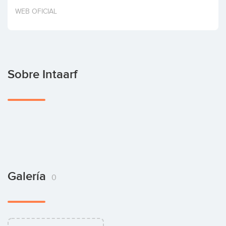
Invertir
WEB OFICIAL
Sobre Intaarf
Galería
0