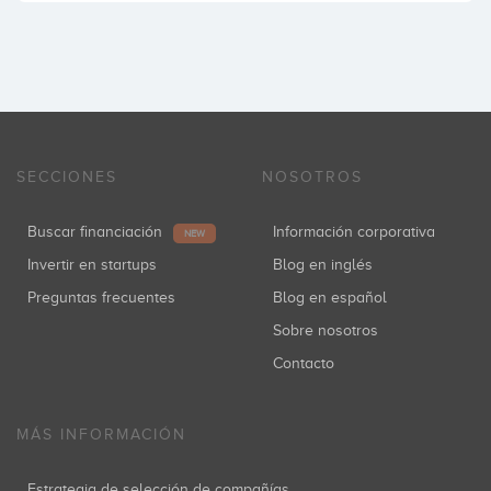
SECCIONES
NOSOTROS
Buscar financiación
Información corporativa
NEW
Invertir en startups
Blog en inglés
Preguntas frecuentes
Blog en español
Sobre nosotros
Contacto
MÁS INFORMACIÓN
Estrategia de selección de compañías