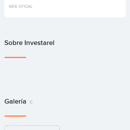
Invertir
WEB OFICIAL
Sobre Investarel
Galería
0