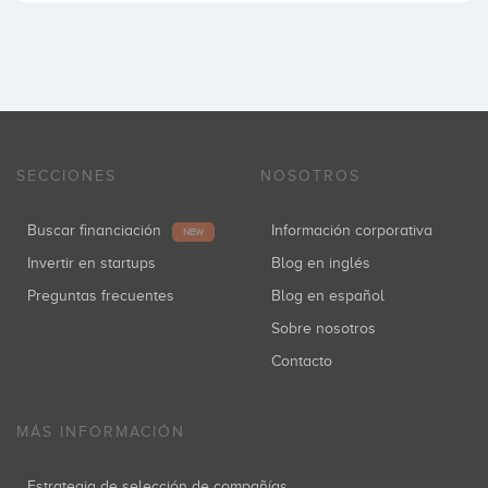
SECCIONES
NOSOTROS
Buscar financiación
Información corporativa
NEW
Invertir en startups
Blog en inglés
Preguntas frecuentes
Blog en español
Sobre nosotros
Contacto
MÁS INFORMACIÓN
Estrategia de selección de compañías