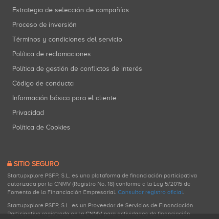
Estrategia de selección de compañías
Proceso de inversión
Términos y condiciones del servicio
Política de reclamaciones
Política de gestión de conflictos de interés
Código de conducta
Información básica para el cliente
Privacidad
Política de Cookies
SITIO SEGURO
Startupxplore PSFP, S.L. es una plataforma de financiación participativa
autorizada por la CNMV (Registro No. 18) conforme a la Ley 5/2015 de
Fomento de la Financiación Empresarial.
Consultar registro oficial
.
Startupxplore PSFP, S.L. es un Proveedor de Servicios de Financiación
Participativa registrado en la CNMV para actividades de financiación