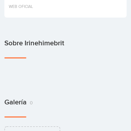
Invertir
WEB OFICIAL
Sobre Irinehimebrit
Galería
0