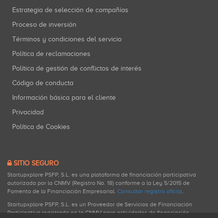
Estrategia de selección de compañías
Proceso de inversión
Términos y condiciones del servicio
Política de reclamaciones
Política de gestión de conflictos de interés
Código de conducta
Información básica para el cliente
Privacidad
Política de Cookies
SITIO SEGURO
Startupxplore PSFP, S.L. es una plataforma de financiación participativa
autorizada por la CNMV (Registro No. 18) conforme a la Ley 5/2015 de
Fomento de la Financiación Empresarial.
Consultar registro oficial
.
Startupxplore PSFP, S.L. es un Proveedor de Servicios de Financiación
Participativa registrado en la CNMV para actividades de financiación