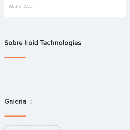
Invertir
WEB OFICIAL
Sobre Iroid Technologies
Galería
0